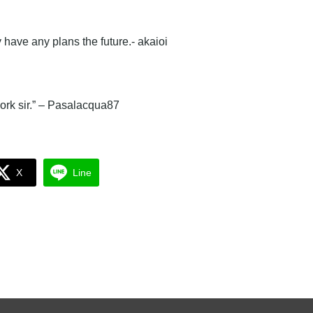
 have any plans the future.- akaioi
work sir.” – Pasalacqua87
X
Line