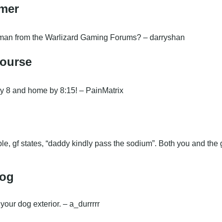
amer
t man from the Warlizard Gaming Forums? – darryshan
course
d by 8 and home by 8:15! – PainMatrix
ble, gf states, “daddy kindly pass the sodium”.
Both you and the gi
Dog
your dog exterior. – a_durrrrr