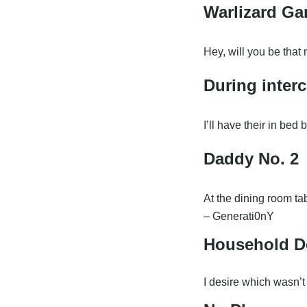
Warlizard G
Hey, will you be tha
During inter
I’ll have their in be
Daddy No. 2
At the dining room ta
– Generati0nY
Household 
I desire which wasn’t 