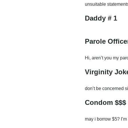
unsuitable statements
Daddy # 1
Parole Offic
Hi, aren’t you my par
Virginity Jo
don’t be concerned s
Condom $$$
may i borrow $5? I’m