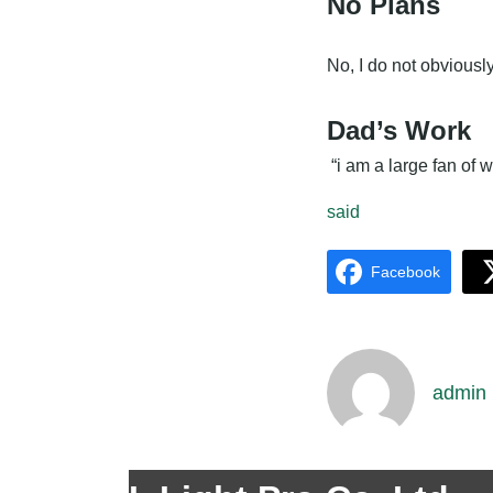
No Plans
No, I do not obviously
Dad’s Work
“i am a large fan of 
said
Facebook
admin