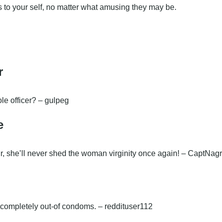
 to your self, no matter what amusing they may be.
er
ole officer? – gulpeg
ke
ir, she’ll never shed the woman virginity once again! – CaptNa
 completely out-of condoms. – reddituser112