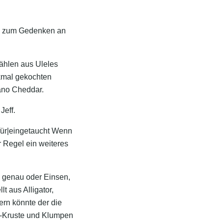
eln zum Gedenken an
ählen aus Uleles
kmal gekochten
ano Cheddar.
Jeff.
für|eingetaucht Wenn
r Regel ein weiteres
h genau oder Einsen,
t aus Alligator,
ern könnte der die
o-Kruste und Klumpen