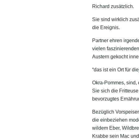
Richard zusätzlich.
Sie sind wirklich zu
die Ereignis.
Partner ehren irgend
vielen faszinierend
Austern gekocht inn
“das ist ein Ort für d
Okra-Pommes, sind, d
Sie sich die Fritteus
bevorzugtes Ernährun
Bezüglich Vorspeisen
die einbeziehen moder
wildem Eber, Wildbre
Krabbe sein Mac und