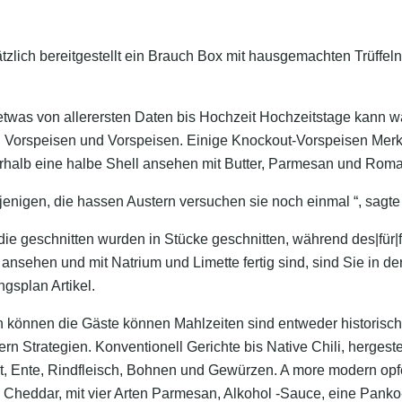
sätzlich bereitgestellt ein Brauch Box mit hausgemachten Trüff
etwas von allerersten Daten bis Hochzeit Hochzeitstage kann w
en Vorspeisen und Vorspeisen. Einige Knockout-Vorspeisen Mer
erhalb eine halbe Shell ansehen mit Butter, Parmesan und Rom
iejenigen, die hassen Austern versuchen sie noch einmal “, sagte 
ie geschnitten wurden in Stücke geschnitten, während des|für|
e ansehen und mit Natrium und Limette fertig sind, sind Sie in de
gsplan Artikel.
 können die Gäste können Mahlzeiten sind entweder historisc
n Strategien. Konventionell Gerichte bis Native Chili, hergestell
t, Ente, Rindfleisch, Bohnen und Gewürzen. A more modern opf
 Cheddar, mit vier Arten Parmesan, Alkohol -Sauce, eine Pank