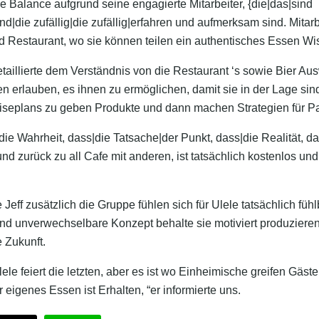
se Balance aufgrund seine engagierte Mitarbeiter, {die|das|sind
sind|die zufällig|die zufällig|erfahren und aufmerksam sind. Mita
d Restaurant, wo sie können teilen ein authentisches Essen W
etaillierte dem Verständnis von die Restaurant ‘s sowie Bier Au
n erlauben, es ihnen zu ermöglichen, damit sie in der Lage sind
iseplans zu geben Produkte und dann machen Strategien für P
|die Wahrheit, dass|die Tatsache|der Punkt, dass|die Realität,
und zurück zu all Cafe mit anderen, ist tatsächlich kostenlos und
 Jeff zusätzlich die Gruppe fühlen sich für Ulele tatsächlich füh
d unverwechselbare Konzept behalte sie motiviert produziere
e Zukunft.
Ulele feiert die letzten, aber es ist wo Einheimische greifen Gäs
 eigenes Essen ist Erhalten, “er informierte uns.