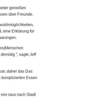
rbeiter genießen
issen über Freunde.
swahlmöglichkeiten,
, eine Erklärung für
aarungen.
 dass|Menschen
 demütig “, sagte Jeff
lbar, daher das Das
n komplizierten Essen
te von raus nach Stadt