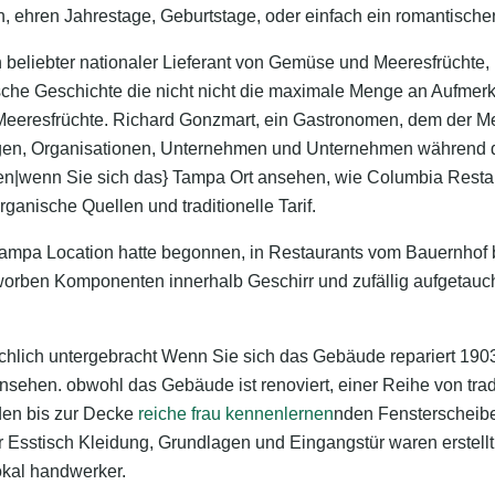
, ehren Jahrestage, Geburtstage, oder einfach ein romantische
h beliebter nationaler Lieferant von Gemüse und Meeresfrüchte,
ische Geschichte die nicht nicht die maximale Menge an Aufmerk
Meeresfrüchte. Richard Gonzmart, ein Gastronomen, dem der Me
gen, Organisationen, Unternehmen und Unternehmen während 
nen|wenn Sie sich das} Tampa Ort ansehen, wie Columbia Resta
rganische Quellen und traditionelle Tarif.
ampa Location hatte begonnen, in Restaurants vom Bauernhof 
rworben Komponenten innerhalb Geschirr und zufällig aufgetauc
chlich untergebracht Wenn Sie sich das Gebäude repariert 19
sehen. obwohl das Gebäude ist renoviert, einer Reihe von tradi
den bis zur Decke
reiche frau kennenlernen
nden Fensterscheibe
 Esstisch Kleidung, Grundlagen und Eingangstür waren erstellt
okal handwerker.