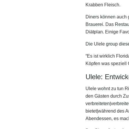
Krabben Fleisch.
Diners können auch 
Brauerei. Das Restau
Diätplan. Einige Fav
Die Ulele group die
“Es ist wirklich Flori
Köpfen was speziell 
Ulele: Entwick
Ulele wohnt zu tun Ri
den Gästen durch Zus
verbreiteten|verbrei
bietet|während des A
Abendessen, es mach