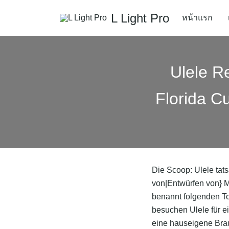
L Light Pro
หน้าแรก
Ulele R
Florida C
Die Scoop: Ulele tats
von|Entwürfen von} M
benannt folgenden To
besuchen Ulele für ei
eine hauseigene Brau