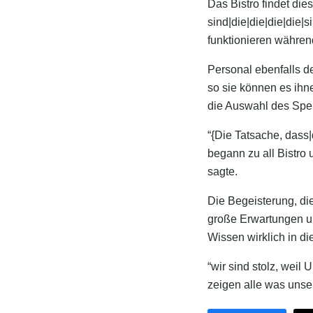
Das Bistro findet die
sind|die|die|die|die|
funktionieren währen
Personal ebenfalls d
so sie können es ihne
die Auswahl des Spe
“{Die Tatsache, dass
begann zu all Bistro 
sagte.
Die Begeisterung, die
große Erwartungen un
Wissen wirklich in di
“wir sind stolz, weil 
zeigen alle was unser