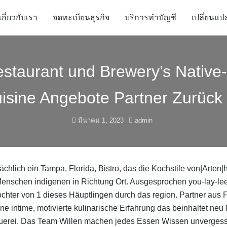
เกี่ยวกับเรา
จดทะเบียนธุรกิจ
บริการทำบัญชี
เปลี่ยนแป
estaurant und Brewery’s Native-
uisine Angebote Partner Zurück i
มีนาคม 1, 2023
admin
ächlich ein Tampa, Florida, Bistro, das die Kochstile von|Arten
enschen indigenen in Richtung Ort. Ausgesprochen you-lay-lee, 
chter von 1 dieses Häuptlingen durch das region. Partner aus 
ne intime, motivierte kulinarische Erfahrung das beinhaltet ne
erei. Das Team Willen machen jedes Essen Wissen unvergessli