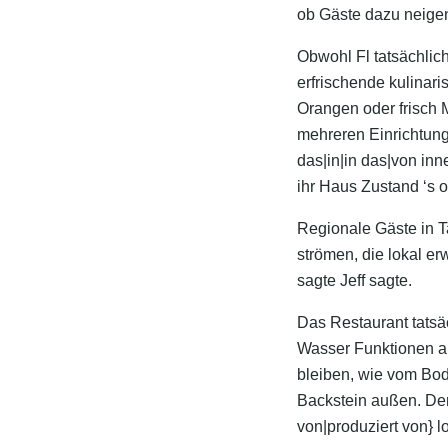
ob Gäste dazu neigen
Obwohl Fl tatsächlic
erfrischende kulinar
Orangen oder frisch 
mehreren Einrichtun
das|in|in das|von in
ihr Haus Zustand ‘s o
Regionale Gäste in T
strömen, die lokal e
sagte Jeff sagte.
Das Restaurant tatsä
Wasser Funktionen an
bleiben, wie vom Bo
Backstein außen. Der
von|produziert von} l