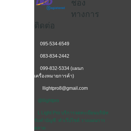
ช่อง
ทางการ
ติดต่อ
095-534-6549
083-834-2442
099-832-5334
(แผนก
เครื่องหมายการค้า)
llightpro8@gmail.com
@llightpro
L Light Pro บริการจดทะเบียนบริษัท
รับทำบัญชี ทำเว๊ปไซด์ วางแผนการ
ตลาด