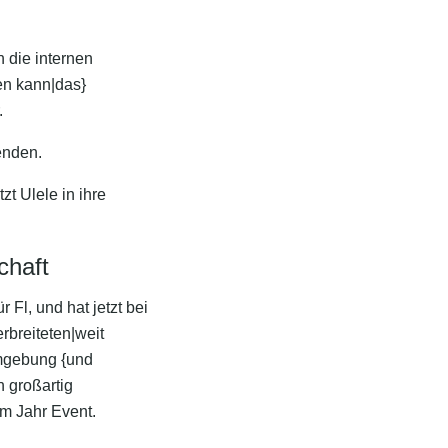
 die internen
en kann|das}
.
enden.
zt Ulele in ihre
chaft
 Fl, und hat jetzt bei
rbreiteten|weit
Umgebung {und
 großartig
m Jahr Event.