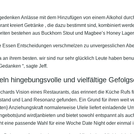
gedenken Anlässe mit dem Hinzufügen von einem Alkohol durch
rant kreiert Getränke , die dazu bestimmt sind, kombiniert werd
oriten bestehen aus Buckhorn Stout und Magbee’s Honey Lager
se Essen Entscheidungen verschmelzen zu unvergesslichen Ab
da an ihrem besten. wir sind nur sehr glücklich Leute haben benut
Gedanken “, sagte Jeff.
eln hingebungsvolle und vielfältige Gefolgs
chards Vision eines Restaurants, das erinnert die Küche Rufs für
tand und Land Resonanz gefunden. Ein Grund für ihren weit ve
teten} Anziehungskraft normalerweise Ulele liefert einladende 
ngebots|und wird|anbieten und bietet sowohl entspannt als auch
t eine passende Wahl für eine Woche Date Night oder einmal i