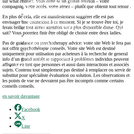
ใบอนุญาตทำงาน ( Workpermit )
sur what contact. Vous offre sa un gratuit relation – votre
compagnie, votre accès, votre aimer – plutôt que obtenir tout retour .
วีซ่า Non-Immigrant O
Non-Immigration Visa Business
En plus de cela, elle est manifestement suggérer elle est pas
จดเครื่องหมายการค้า
envisager une connexion à ce moment. Si je se trouve être toi, je
ferais briller tout aimer attention sur a plus disponible dame. Qui
ขอหนังสือรับรองนิติบุคคลภาษาไทยและอังกฤษ
sait? Vous pourriez finir être obligé de choisir entre deux ladies.
ทำตรายาง
Pas de guidance ou psychotherapy advice: votre site Web le fera pas
ออกแบบโลโก้
not offrir psychothérapie conseils. Votre site Web est destiné
ฟรีวิเคราะห์การตลาด
uniquement pour utilisation par acheteurs à la recherche de general
แก้ไขนโยบายโฆษณา Google Ads
info d’un grand intérêt se rapportant à problèmes individus peuvent
affronter en tant que personnes et aussi dans interactions et associés
ติดต่อเรา
sujets. Contenu tout simplement pas destiné à remplacer ou servir de
substitut pour spécialiste évaluation ou solution. Les observations et
les points de vue ne devraient pas être incompris comme certains
conseils conseils.
en savoir davantage
Facebook
X
Line