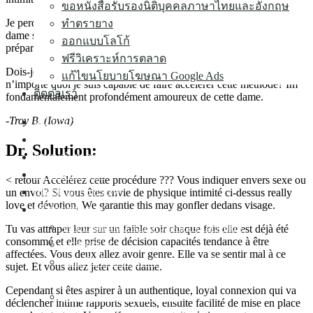
ขอหนังสือรับรองนิติบุคคลภาษาไทยและอังกฤษ
Je perdu ma patience ensemble à un moment et a confronté cette
ทำตรายาง
dame sur notre “standing.” Elle dit encore que elle est peut-être pas
ออกแบบโลโก้
préparé pour le comme résultat du “se remettre de son ex”.
ฟรีวิเคราะห์การตลาด
Dois-je attendre voir quels sont les résultats, ou peut-être est là
แก้ไขนโยบายโฆษณา Google Ads
n’importe quoi je suis capable de faire accélérer cette méthode? Im
ติดต่อเรา
fondamentalement profondément amoureux de cette dame.
-Troy B. (Iowa)
หน้าแรก
เกี่ยวกับเรา
Dr. Solution:
จดทะเบียนธุรกิจ
บริการทำบัญชี
< retour Accélérez cette procédure ??? Vous indiquer envers sexe ou
เปลี่ยนแปลงบริษัท
un envoi? Si vous êtes envie de physique intimité ci-dessus really
love et dévotion, We garantie this may gonfler dedans visage.
บริการต่างๆ ▼
จดทะเบียนขอใบอนุญาตธุรกิจนำเที่ยว
Tu vas attraper leur sur un faible soir chaque fois elle est déjà été
consommé et elle prise de décision capacités tendance à être
จดสรรพากร
affectées. Vous deux allez avoir genre. Elle va se sentir mal à ce
รับเครียร์ทุกปัญหากับสรรพากร โดนสรรพากรเรียก
sujet. Et vous allez jeter cette dame.
ตรวจ
Cependant si êtes aspirer à un authentique, loyal connexion qui va
จดทะเบียนอาหารและยา
déclencher intime rapports sexuels, ensuite facilité de mise en place