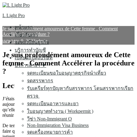
Skip
ค้นหา
to
สำหรับ:
L Light Pro
content
หน้าแรก
Je suis profondément amoureux de Cette femme . Comment
Accélérer la procédure ?
เกี่ยวกับเรา
เมษายน 9, 2023
admin
จดทะเบียนธุรกิจ
บริการทำบัญชี
Je suis profondément amoureux de Cette
เปลี่ยนแปลงบริษัท
femme . Comment Accélérer la procédure
บริการต่างๆ ▼
?
จดทะเบียนขอใบอนุญาตธุรกิจนำเที่ยว
จดสรรพากร
Lecteur matière:
รับเครียร์ทุกปัญหากับสรรพากร โดนสรรพากรเรียก
ตรวจ
J’étais traîner avec ça lady pendant environ mois et demi
จดทะเบียนอาหารและยา
aujourd’hui. Nous virtuellement trouvé la femme le jour après
qu’elle gardée son récent ex-petit ami. Depuis, nous avons été se
ใบอนุญาตทำงาน ( Workpermit )
réunir avec l’un l’autre pratiquement chaque jour.
วีซ่า Non-Immigrant O
Non-Immigration Visa Business
De temps en temps (surtout chaque fois elle a été ingéré), elle va
faire quelque chose séduisante, mais à part ça il n’y a pas réel
จดเครื่องหมายการค้า
intimité l’un avec l’autre.